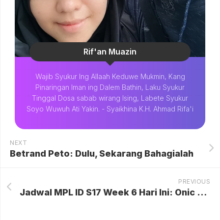
Rif'an Muazin
Wajib Syukur Ing Allaah Keduwe Mukmin, Kang
Pinaringan Iman ing Dalem Bathin, Laku Syukur
Tinggal Dosa sabab wirang Ising, Labete Syukur
Soyo Wuwuh Ati Yakin. - Syaikhina K.H. Ahmad Rifa'i
NEXT
Betrand Peto: Dulu, Sekarang Bahagialah
PREVIOUS
Jadwal MPL ID S17 Week 6 Hari Ini: Onic Vs RRQ Hoshi