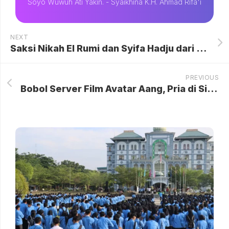
Soyo Wuwuh Ati Yakin. - Syaikhina K.H. Ahmad Rifa'i
NEXT
Saksi Nikah El Rumi dan Syifa Hadju dari Kalangan Menteri, Rangkaian Adat Jawa Hingga Resepsi Internasional Kian Matang
PREVIOUS
Bobol Server Film Avatar Aang, Pria di Singapura Terancam 7 Tahun Penjara