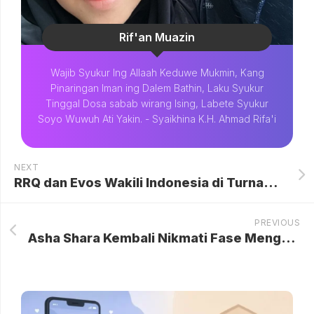
Rif'an Muazin
Wajib Syukur Ing Allaah Keduwe Mukmin, Kang
Pinaringan Iman ing Dalem Bathin, Laku Syukur
Tinggal Dosa sabab wirang Ising, Labete Syukur
Soyo Wuwuh Ati Yakin. - Syaikhina K.H. Ahmad Rifa'i
NEXT
RRQ dan Evos Wakili Indonesia di Turnamen Free Fire FFCM SEA 2026 Spring
PREVIOUS
Asha Shara Kembali Nikmati Fase Mengurus Bayi dan Toddler dengan Penuh Syukur dan Keterlibatan Penuh