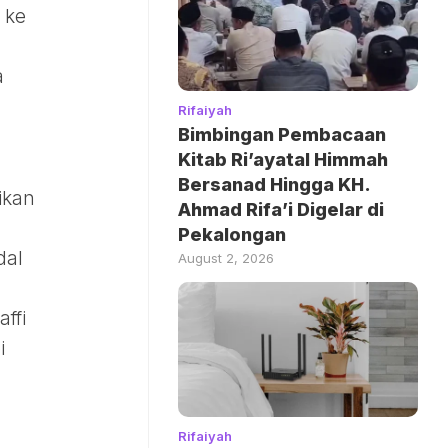
 ke
a
Rifaiyah
Bimbingan Pembacaan
Kitab Ri’ayatal Himmah
Bersanad Hingga KH.
ikan
Ahmad Rifa’i Digelar di
Pekalongan
dal
August 2, 2026
ffi
i
Rifaiyah