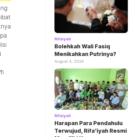
ang
ibat
tnya
npa
Rifaiyah
isi
Bolehkah Wali Fasiq
i
Menikahkan Putrinya?
August 4, 2026
fi
Rifaiyah
Harapan Para Pendahulu
Terwujud, Rifa’iyah Resmi