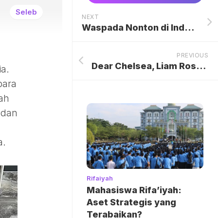
Seleb
NEXT
Waspada Nonton di IndoXXI & LK21 Bikin Rekening Terkuras, Ini Link Aman
PREVIOUS
Dear Chelsea, Liam Rosenior Masih Mau Fokus di Strasbourg
a.
para
lah
 dan
a.
Rifaiyah
Mahasiswa Rifa’iyah:
Aset Strategis yang
Terabaikan?