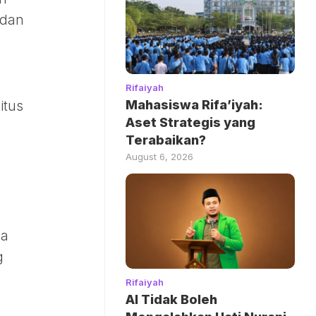
 dan
Rifaiyah
Mahasiswa Rifa’iyah:
itus
Aset Strategis yang
Terabaikan?
August 6, 2026
ya
g
Rifaiyah
AI Tidak Boleh