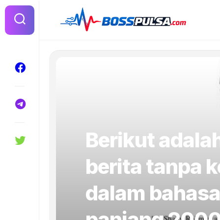
Skip
to
content
Berikut adalah
berita tanpa 
dalam bahasa
panjang 2000