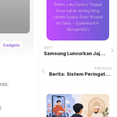
Bathin, Laku Syukur Tinggal
Dosa sabab wirang Ising,
Labete Syukur Soyo Wuwuh
Ati Yakin. - Syaikhina K.H.
Ahmad Rifa'i
Gadgets
NEXT
Samsung Luncurkan Jajaran TV Pintar Berteknologi AI
PREVIOUS
Berita: Sistem Peringatan Dini Bencana Alam Akan Hadir Di TV Digital
ras.
t.