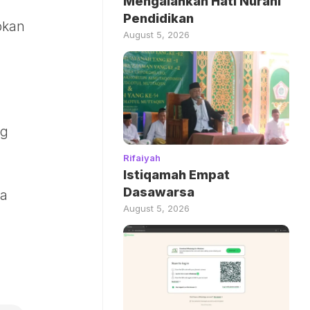
Mengalahkan Hati Nurani
Pendidikan
bkan
August 5, 2026
ng
Rifaiyah
Istiqamah Empat
Dasawarsa
August 5, 2026