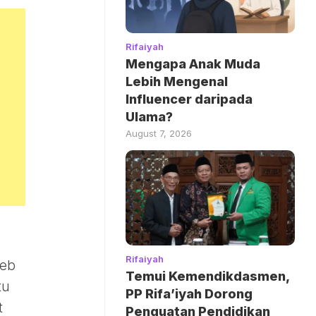
Rifaiyah
Mengapa Anak Muda
Lebih Mengenal
Influencer daripada
Ulama?
August 7, 2026
Rifaiyah
web
Temui Kemendikdasmen,
tu
PP Rifa’iyah Dorong
t
Penguatan Pendidikan