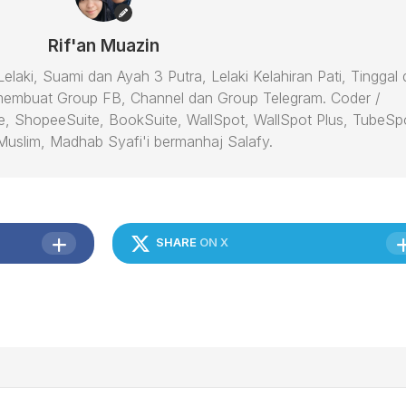
Rif'an Muazin
laki, Suami dan Ayah 3 Putra, Lelaki Kelahiran Pati, Tinggal 
membuat Group FB, Channel dan Group Telegram. Coder /
e, ShopeeSuite, BookSuite, WallSpot, WallSpot Plus, TubeSp
uslim, Madhab Syafi'i bermanhaj Salafy.
SHARE
ON X