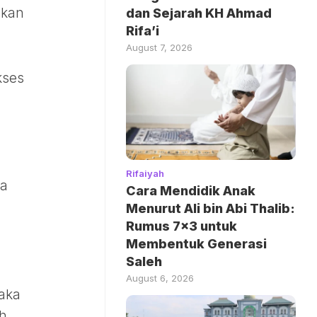
bkan
dan Sejarah KH Ahmad
Rifa’i
August 7, 2026
kses
Rifaiyah
Cara Mendidik Anak
Menurut Ali bin Abi Thalib:
Rumus 7×3 untuk
Membentuk Generasi
Saleh
August 6, 2026
maka
ah