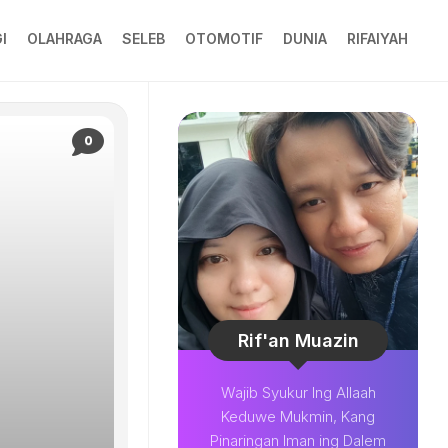
I
OLAHRAGA
SELEB
OTOMOTIF
DUNIA
RIFAIYAH
0
Rif'an Muazin
Wajib Syukur Ing Allaah
Keduwe Mukmin, Kang
Pinaringan Iman ing Dalem