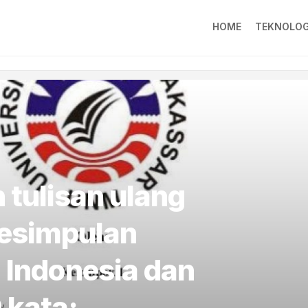
HOME
TEKNOLOG
 tulisan ulang
kesimpulan
 Indonesia dan
 kata: