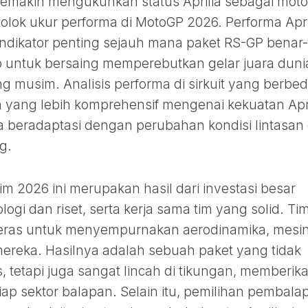
semakin mengukuhkan status Aprilia sebagai moto
lok ukur performa di MotoGP 2026. Performa Apri
 indikator penting sejauh mana paket RS-GP benar-
p untuk bersaing memperebutkan gelar juara duni
ng musim. Analisis performa di sirkuit yang berbe
ang lebih komprehensif mengenai kekuatan Apri
beradaptasi dengan perubahan kondisi lintasan
g.
im 2026 ini merupakan hasil dari investasi besar
i dan riset, serta kerja sama tim yang solid. Ti
a keras untuk menyempurnakan aerodinamika, mesin
 mereka. Hasilnya adalah sebuah paket yang tidak
s, tetapi juga sangat lincah di tikungan, memberik
iap sektor balapan. Selain itu, pemilihan pembala