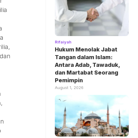
r
lia
a
da
Rifaiyah
lia,
Hukum Menolak Jabat
 dan
Tangan dalam Islam:
Antara Adab, Tawaduk,
dan Martabat Seorang
Pemimpin
August 1, 2026
m
,
an
p