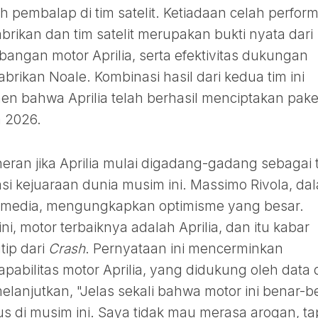
h pembalap di tim satelit. Ketiadaan celah perfor
abrikan dan tim satelit merupakan bukti nyata dari
angan motor Aprilia, serta efektivitas dukungan
abrikan Noale. Kombinasi hasil dari kedua tim ini
 bahwa Aprilia telah berhasil menciptakan pake
m 2026.
ak heran jika Aprilia mulai digadang-gadang sebagai 
i kejuaraan dunia musim ini. Massimo Rivola, da
media, mengungkapkan optimisme yang besar.
ni, motor terbaiknya adalah Aprilia, dan itu kabar
tip dari
Crash
. Pernyataan ini mencerminkan
apabilitas motor Aprilia, yang didukung oleh data
elanjutkan, "Jelas sekali bahwa motor ini benar-b
 di musim ini. Saya tidak mau merasa arogan, ta