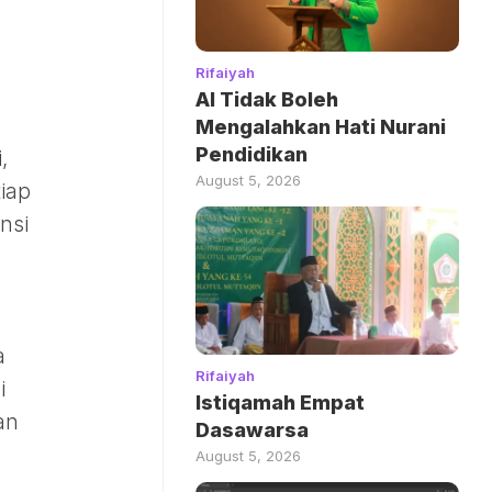
Rifaiyah
AI Tidak Boleh
Mengalahkan Hati Nurani
Pendidikan
,
August 5, 2026
iap
nsi
a
Rifaiyah
i
Istiqamah Empat
an
Dasawarsa
August 5, 2026