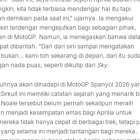
gkin, kita tidak terbiasa mendengar hal itu tapi
demikian pada saat ini," ujarnya. Ia mengakui
in terdengar mengejutkan bagi sebagian pihak,
gan di MotoGP. Namun, ia menegaskan bahwa dat
dapat dibantah. "Dan dari sini sampai mengatakan
 bukan… kami toh sekarang di depan, dan itu sud
an nada puas, seperti dikutip dari
Sky
.
hnya akan dihadapi di MotoGP Spanyol 2026 ya
. Sirkuit ini memiliki catatan sejarah yang menarik b
al Noale tersebut belum pernah sekalipun meraih
an menjadi kesempatan emas bagi Aprilia untuk
eka tidak hanya cepat di berbagai trek, tetapi j
yang selama ini menjadi tantangan bagi mereka.