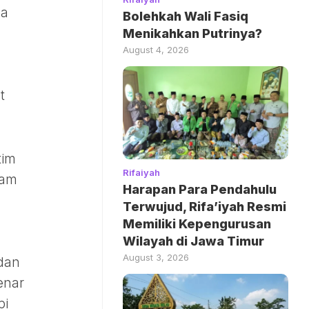
ma
Bolehkah Wali Fasiq
Menikahkan Putrinya?
August 4, 2026
t
tim
Rifaiyah
lam
Harapan Para Pendahulu
Terwujud, Rifa’iyah Resmi
Memiliki Kepengurusan
Wilayah di Jawa Timur
August 3, 2026
 dan
enar
pi