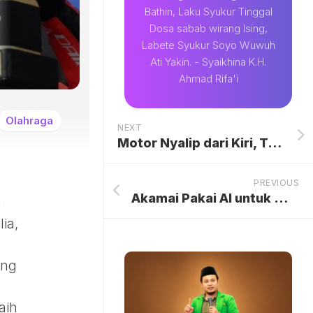
Bathin, Laku Syukur Tinggal
Dosa sabab wirang Ising,
Labete Syukur Soyo Wuwuh
Ati Yakin. - Syaikhina K.H.
Ahmad Rifa'i
Olahraga
NEXT
Motor Nyalip dari Kiri, Truk Kopdes Masih Pakai Pelat Sementara Kecelakaan di Bojonegoro, Sopir Kaget Dihindari Pengendara Motor Mendadak
PREVIOUS
Akamai Pakai AI untuk Mudahkan Pengaturan Keamanan Jaringan
a
lia,
ang
aih