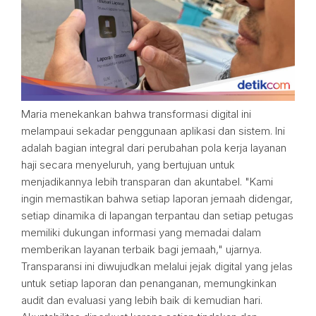
Maria menekankan bahwa transformasi digital ini
melampaui sekadar penggunaan aplikasi dan sistem. Ini
adalah bagian integral dari perubahan pola kerja layanan
haji secara menyeluruh, yang bertujuan untuk
menjadikannya lebih transparan dan akuntabel. "Kami
ingin memastikan bahwa setiap laporan jemaah didengar,
setiap dinamika di lapangan terpantau dan setiap petugas
memiliki dukungan informasi yang memadai dalam
memberikan layanan terbaik bagi jemaah," ujarnya.
Transparansi ini diwujudkan melalui jejak digital yang jelas
untuk setiap laporan dan penanganan, memungkinkan
audit dan evaluasi yang lebih baik di kemudian hari.