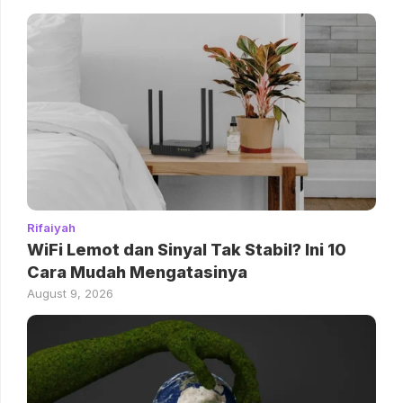
Rifaiyah
WiFi Lemot dan Sinyal Tak Stabil? Ini 10
Cara Mudah Mengatasinya
August 9, 2026