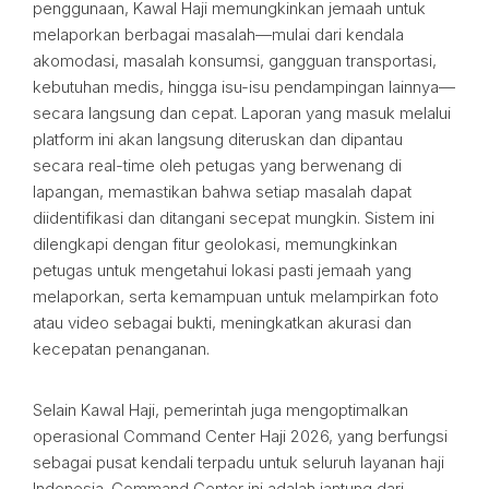
penggunaan, Kawal Haji memungkinkan jemaah untuk
melaporkan berbagai masalah—mulai dari kendala
akomodasi, masalah konsumsi, gangguan transportasi,
kebutuhan medis, hingga isu-isu pendampingan lainnya—
secara langsung dan cepat. Laporan yang masuk melalui
platform ini akan langsung diteruskan dan dipantau
secara real-time oleh petugas yang berwenang di
lapangan, memastikan bahwa setiap masalah dapat
diidentifikasi dan ditangani secepat mungkin. Sistem ini
dilengkapi dengan fitur geolokasi, memungkinkan
petugas untuk mengetahui lokasi pasti jemaah yang
melaporkan, serta kemampuan untuk melampirkan foto
atau video sebagai bukti, meningkatkan akurasi dan
kecepatan penanganan.
Selain Kawal Haji, pemerintah juga mengoptimalkan
operasional Command Center Haji 2026, yang berfungsi
sebagai pusat kendali terpadu untuk seluruh layanan haji
Indonesia. Command Center ini adalah jantung dari