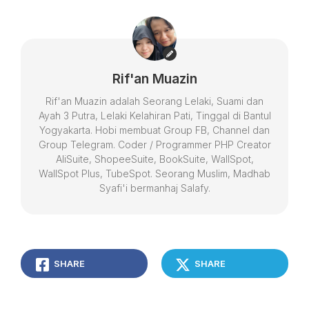
Rif'an Muazin
Rif'an Muazin adalah Seorang Lelaki, Suami dan
Ayah 3 Putra, Lelaki Kelahiran Pati, Tinggal di Bantul
Yogyakarta. Hobi membuat Group FB, Channel dan
Group Telegram. Coder / Programmer PHP Creator
AliSuite, ShopeeSuite, BookSuite, WallSpot,
WallSpot Plus, TubeSpot. Seorang Muslim, Madhab
Syafi'i bermanhaj Salafy.
SHARE
SHARE