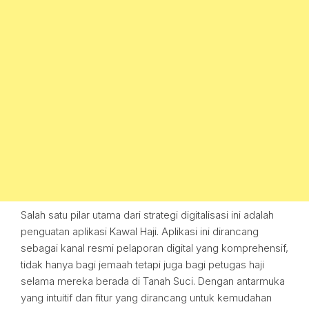
Salah satu pilar utama dari strategi digitalisasi ini adalah
penguatan aplikasi Kawal Haji. Aplikasi ini dirancang
sebagai kanal resmi pelaporan digital yang komprehensif,
tidak hanya bagi jemaah tetapi juga bagi petugas haji
selama mereka berada di Tanah Suci. Dengan antarmuka
yang intuitif dan fitur yang dirancang untuk kemudahan