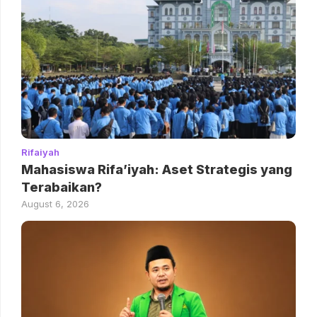
Rifaiyah
Mahasiswa Rifa’iyah: Aset Strategis yang
Terabaikan?
August 6, 2026