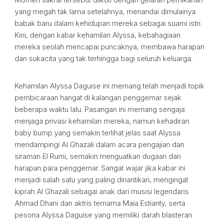
yang megah tak lama setelahnya, menandai dimulainya
babak baru dalam kehidupan mereka sebagai suami istri.
Kini, dengan kabar kehamilan Alyssa, kebahagiaan
mereka seolah mencapai puncaknya, membawa harapan
dan sukacita yang tak terhingga bagi seluruh keluarga.
Kehamilan Alyssa Daguise ini memang telah menjadi topik
pembicaraan hangat di kalangan penggemar sejak
beberapa waktu lalu. Pasangan ini memang sengaja
menjaga privasi kehamilan mereka, namun kehadiran
baby bump yang semakin terlihat jelas saat Alyssa
mendampingi Al Ghazali dalam acara pengajian dan
siraman El Rumi, semakin menguatkan dugaan dan
harapan para penggemar. Sangat wajar jika kabar ini
menjadi salah satu yang paling dinantikan, mengingat
kiprah Al Ghazali sebagai anak dari musisi legendaris
Ahmad Dhani dan aktris ternama Maia Estianty, serta
pesona Alyssa Daguise yang memiliki darah blasteran