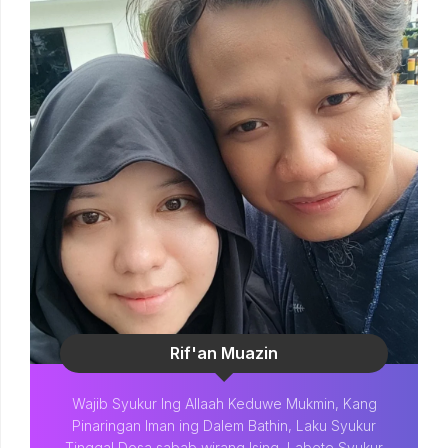
Rif'an Muazin
Wajib Syukur Ing Allaah Keduwe Mukmin, Kang
Pinaringan Iman ing Dalem Bathin, Laku Syukur
Tinggal Dosa sabab wirang Ising, Labete Syukur