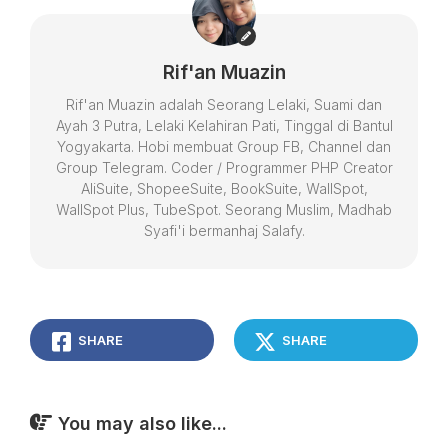
Rif'an Muazin
Rif'an Muazin adalah Seorang Lelaki, Suami dan
Ayah 3 Putra, Lelaki Kelahiran Pati, Tinggal di Bantul
Yogyakarta. Hobi membuat Group FB, Channel dan
Group Telegram. Coder / Programmer PHP Creator
AliSuite, ShopeeSuite, BookSuite, WallSpot,
WallSpot Plus, TubeSpot. Seorang Muslim, Madhab
Syafi'i bermanhaj Salafy.
SHARE
SHARE
You may also like...