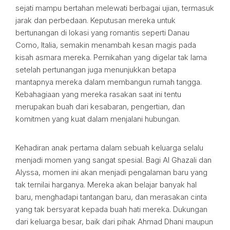
sejati mampu bertahan melewati berbagai ujian, termasuk
jarak dan perbedaan. Keputusan mereka untuk
bertunangan di lokasi yang romantis seperti Danau
Como, Italia, semakin menambah kesan magis pada
kisah asmara mereka. Pernikahan yang digelar tak lama
setelah pertunangan juga menunjukkan betapa
mantapnya mereka dalam membangun rumah tangga.
Kebahagiaan yang mereka rasakan saat ini tentu
merupakan buah dari kesabaran, pengertian, dan
komitmen yang kuat dalam menjalani hubungan.
Kehadiran anak pertama dalam sebuah keluarga selalu
menjadi momen yang sangat spesial. Bagi Al Ghazali dan
Alyssa, momen ini akan menjadi pengalaman baru yang
tak ternilai harganya. Mereka akan belajar banyak hal
baru, menghadapi tantangan baru, dan merasakan cinta
yang tak bersyarat kepada buah hati mereka. Dukungan
dari keluarga besar, baik dari pihak Ahmad Dhani maupun