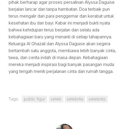
pihak berharap agar proses persalinan Alyssa Daguise
berjalan lancar dan tanpa hambatan. Doa terbaik pun
terus mengalir dari para penggemar dan kerabat untuk
kesehatan ibu dan bayi. Kabar ini menjadi bukti nyata
bahwa kehidupan terus berjalan dan selalu ada
kebahagiaan baru yang menanti di setiap tahapannya.
Keluarga Al Ghazali dan Alyssa Daguise akan segera
bertambah satu anggota, membawa lebih banyak cinta,
tawa, dan cerita indah di masa depan. Kebahagiaan
mereka menjadi inspirasi bagi banyak pasangan muda
yang tengah meniti perjalanan cinta dan rumah tangga.
Tags:
public figur
seleb
selebrita
selebritis