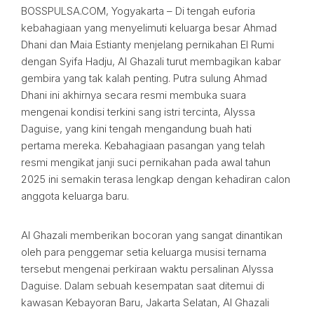
BOSSPULSA.COM, Yogyakarta – Di tengah euforia
kebahagiaan yang menyelimuti keluarga besar Ahmad
Dhani dan Maia Estianty menjelang pernikahan El Rumi
dengan Syifa Hadju, Al Ghazali turut membagikan kabar
gembira yang tak kalah penting. Putra sulung Ahmad
Dhani ini akhirnya secara resmi membuka suara
mengenai kondisi terkini sang istri tercinta, Alyssa
Daguise, yang kini tengah mengandung buah hati
pertama mereka. Kebahagiaan pasangan yang telah
resmi mengikat janji suci pernikahan pada awal tahun
2025 ini semakin terasa lengkap dengan kehadiran calon
anggota keluarga baru.
Al Ghazali memberikan bocoran yang sangat dinantikan
oleh para penggemar setia keluarga musisi ternama
tersebut mengenai perkiraan waktu persalinan Alyssa
Daguise. Dalam sebuah kesempatan saat ditemui di
kawasan Kebayoran Baru, Jakarta Selatan, Al Ghazali