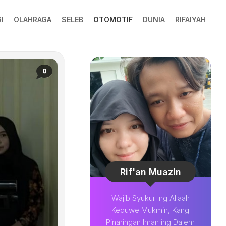
I
OLAHRAGA
SELEB
OTOMOTIF
DUNIA
RIFAIYAH
0
Rif'an Muazin
Wajib Syukur Ing Allaah
Keduwe Mukmin, Kang
Pinaringan Iman ing Dalem