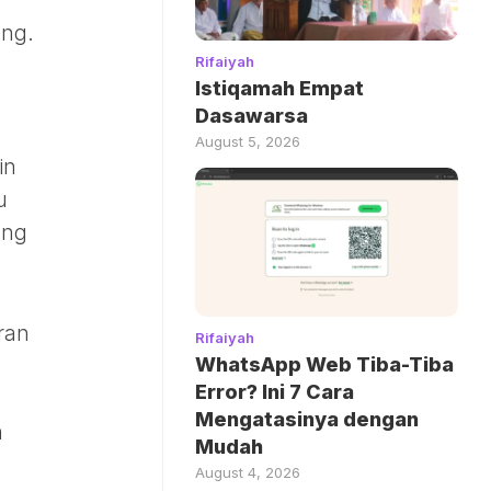
eng.
Rifaiyah
Istiqamah Empat
Dasawarsa
August 5, 2026
in
u
ang
ran
Rifaiyah
WhatsApp Web Tiba-Tiba
Error? Ini 7 Cara
Mengatasinya dengan
n
Mudah
August 4, 2026