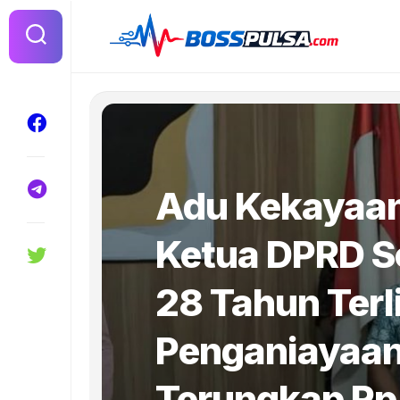
Skip
to
content
Adu Kekayaan
Ketua DPRD S
28 Tahun Terl
Penganiayaan,
Terungkap Rp