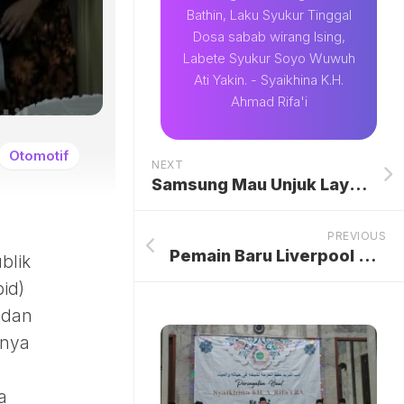
Bathin, Laku Syukur Tinggal
Dosa sabab wirang Ising,
Labete Syukur Soyo Wuwuh
Ati Yakin. - Syaikhina K.H.
Ahmad Rifa'i
Otomotif
NEXT
Samsung Mau Unjuk Layar Portabel AI di Panggung CES 2026
PREVIOUS
Pemain Baru Liverpool Sejauh Ini: Bukan Berkah, tapi Masalah
blik
id)
 dan
anya
a