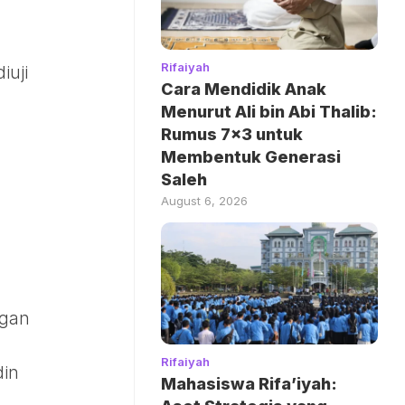
Rifaiyah
iuji
Cara Mendidik Anak
Menurut Ali bin Abi Thalib:
Rumus 7×3 untuk
Membentuk Generasi
Saleh
August 6, 2026
ngan
Rifaiyah
din
Mahasiswa Rifa’iyah: