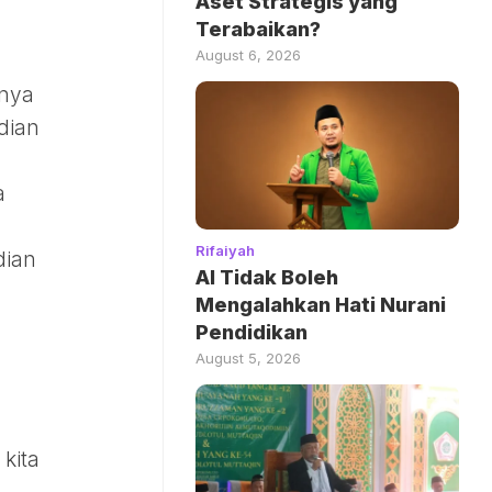
Aset Strategis yang
Terabaikan?
August 6, 2026
anya
dian
a
Rifaiyah
dian
AI Tidak Boleh
Mengalahkan Hati Nurani
Pendidikan
August 5, 2026
kita