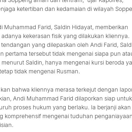
na Soppeng aman dan tentram," ujar Kapolres,
jaga ketertiban dan kedamaian di wilayah Sopp
ndi Muhammad Farid, Saldin Hidayat, memberikan
adanya kekerasan fisik yang dilakukan kliennya.
endangan yang dilepaskan oleh Andi Farid, Sald
 pertama tersebut tidak mengenai siapa pun ata
 menurut Saldin, hanya mengenai kursi beroda y
tetap tidak mengenai Rusman.
akan bahwa kliennya merasa terkejut dengan lapo
ikian, Andi Muhammad Farid dilaporkan siap untuk
luruh proses hukum yang berlaku. Ia berjanji akan
ng komprehensif mengenai tuduhan penganiayaa
isian.