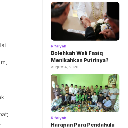
lai
Rifaiyah
Bolehkah Wali Fasiq
Menikahkan Putrinya?
am,
August 4, 2026
ak
at;
Rifaiyah
,
Harapan Para Pendahulu