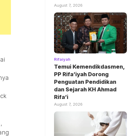
August 7, 2026
ai
Rifaiyah
Temui Kemendikdasmen,
PP Rifa’iyah Dorong
gnya
Penguatan Pendidikan
dan Sejarah KH Ahmad
ick
Rifa’i
August 7, 2026
,
yang