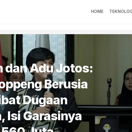
HOME
TEKNOLOG
 dan Adu Jotos:
oppeng Berusia
ibat Dugaan
 Isi Garasinya
 560 Juta