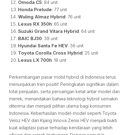
Omoda C5
: 84 unit
Honda Prelude
: 77 unit
Wuling Almaz Hybrid
: 76 unit
Lexus RX 350h
: 65 unit
Suzuki Grand Vitara Hybrid
: 64 unit
BAIC BJ30
: 39 unit
Hyundai Santa Fe HEV
: 36 unit
Toyota Corolla Cross Hybrid
: 25 unit
Lexus LX 700h
: 18 unit
Perkembangan pasar mobil hybrid di Indonesia terus
menunjukkan tren positif. Peningkatan signifikan dalam
total penjualan, serta persaingan ketat antar model dan
merek, menandakan bahwa teknologi hybrid semakin
diterima dan menjadi pilihan utama bagi konsumen
Indonesia. Keberhasilan model-model seperti Toyota
Veloz HEV dan Kijang Innova Zenix HEV menjadi bukti
kuat adaptasi pasar terhadap kendaraan yang lebih
efisien dan ramah lingkungan. Dengan semakin