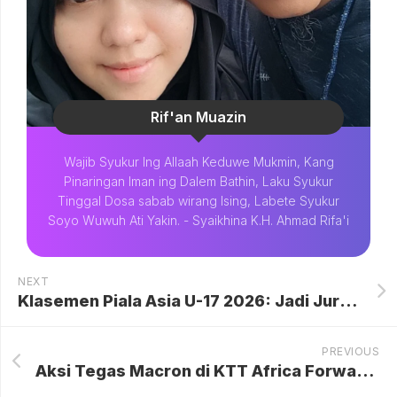
Rif'an Muazin
Wajib Syukur Ing Allaah Keduwe Mukmin, Kang
Pinaringan Iman ing Dalem Bathin, Laku Syukur
Tinggal Dosa sabab wirang Ising, Labete Syukur
Soyo Wuwuh Ati Yakin. - Syaikhina K.H. Ahmad Rifa'i
NEXT
Klasemen Piala Asia U-17 2026: Jadi Juru Kunci Grup B, Indonesia Tersingkir dan Kehilangan Tiket Piala Dunia U-17
PREVIOUS
Aksi Tegas Macron di KTT Africa Forward: Tegur Hadirin yang Berisik Demi Menjaga Marwah Diplomasi