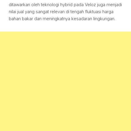
ditawarkan oleh teknologi hybrid pada Veloz juga menjadi
nilai jual yang sangat relevan di tengah fluktuasi harga
bahan bakar dan meningkatnya kesadaran lingkungan.