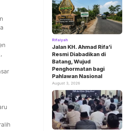
an
ka
Rifaiyah
men
Jalan KH. Ahmad Rifa’i
,
Resmi Diabadikan di
Batang, Wujud
Penghormatan bagi
asar
Pahlawan Nasional
August 3, 2026
aru
alih