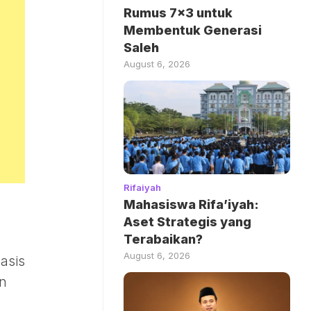
Rumus 7×3 untuk
Membentuk Generasi
Saleh
August 6, 2026
Rifaiyah
Mahasiswa Rifa’iyah:
h
Aset Strategis yang
Terabaikan?
August 6, 2026
asis
n