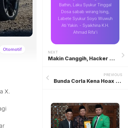
Bathin, Laku Syukur Tinggal
Dosa sabab wirang Ising,
Labete Syukur Soyo Wuwuh
Ati Yakin. - Syaikhina K.H.
Ahmad Rifa'i
Otomotif
NEXT
Makin Canggih, Hacker Kini Pakai AI dan Deepfake untuk Bobol Sistem Keamanan
PREVIOUS
Bunda Corla Kena Hoax Meninggal Dunia, Kecam Penyebar Berita Bohong dengan Tegas
a X.
agi
ar