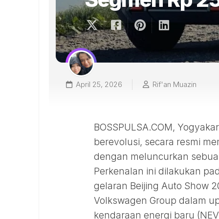
April 25, 2026
Rif'an Muazin
BOSSPULSA.COM, Yogyakarta
berevolusi, secara resmi me
dengan meluncurkan sebuah
Perkenalan ini dilakukan pa
gelaran Beijing Auto Show 
Volkswagen Group dalam up
kendaraan energi baru (NEV)