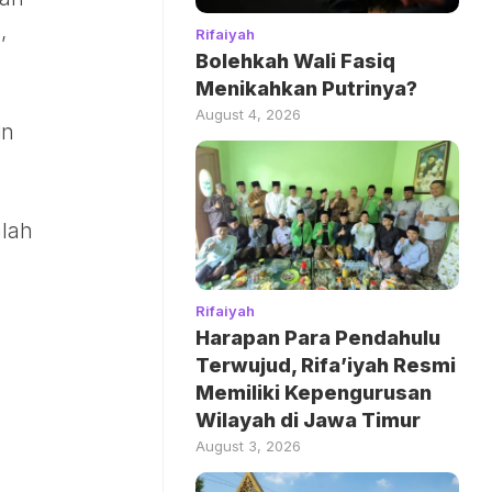
,
Rifaiyah
Bolehkah Wali Fasiq
Menikahkan Putrinya?
August 4, 2026
in
mlah
Rifaiyah
Harapan Para Pendahulu
Terwujud, Rifa’iyah Resmi
Memiliki Kepengurusan
Wilayah di Jawa Timur
August 3, 2026
g