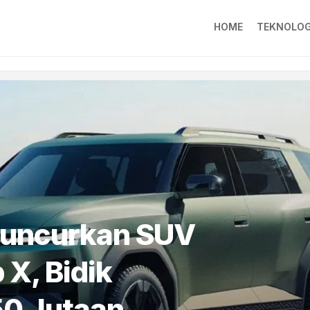
HOME
TEKNOLOG
Luncurkan SUV
 X, Bidik
0 Jutaan