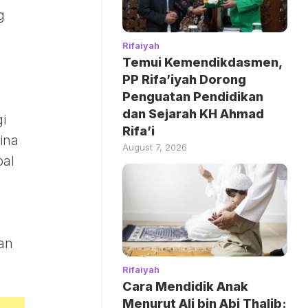
g
Rifaiyah
Temui Kemendikdasmen,
PP Rifa’iyah Dorong
Penguatan Pendidikan
dan Sejarah KH Ahmad
i
Rifa’i
ina
August 7, 2026
bal
dan
Rifaiyah
Cara Mendidik Anak
Menurut Ali bin Abi Thalib: