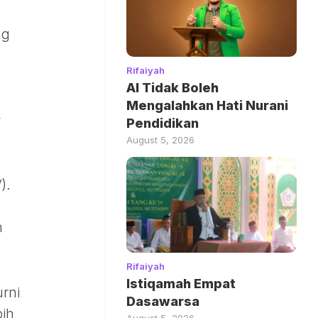
ng
Rifaiyah
AI Tidak Boleh
h
Mengalahkan Hati Nurani
r
Pendidikan
August 5, 2026
).
n
Rifaiyah
Istiqamah Empat
rni
Dasawarsa
bih
August 5, 2026