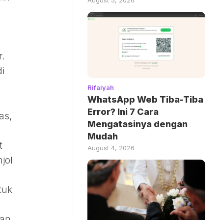
r.
di
Rifaiyah
WhatsApp Web Tiba-Tiba
Error? Ini 7 Cara
as,
Mengatasinya dengan
Mudah
t
August 4, 2026
jol
tuk
pan