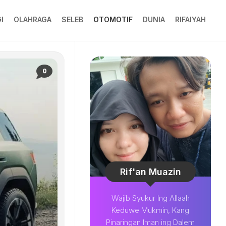
I
OLAHRAGA
SELEB
OTOMOTIF
DUNIA
RIFAIYAH
0
Rif'an Muazin
Wajib Syukur Ing Allaah
Keduwe Mukmin, Kang
Pinaringan Iman ing Dalem