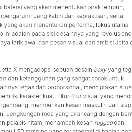
si baterai yang akan menentukan jarak tempuh,
pengaruhi ruang kabin dan kepraktisan, serta
ak yang akan menentukan performa, fokus utama
ini adalah pada sisi desainnya yang revolusione
aya tarik awal dan pesan visual dari ambisi Jetta 
r, Jetta X mengadopsi sebuah desain
boxy
yang teg
an dan ketangguhan yang sangat cocok untuk
ainnya tegas dan proporsional, menciptakan silue
liki karakter kuat. Fitur-fitur visual yang menon
ngembang, memberikan kesan maskulin dan siap
n. Lengkungan roda yang dirancang dengan ben
gan pelapis hitam, menambah kesan
rugged
dan
lampu LED ramping yang terintegrasi di bagian de