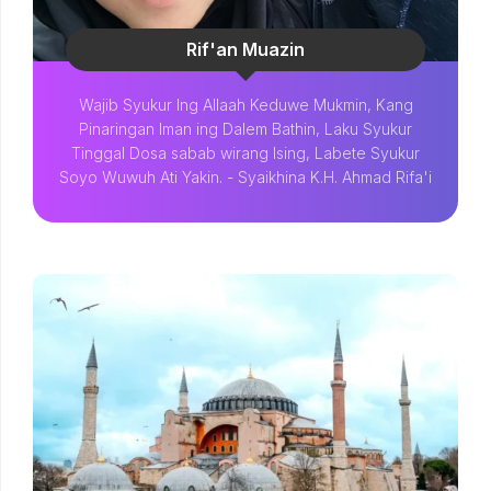
Rif'an Muazin
Wajib Syukur Ing Allaah Keduwe Mukmin, Kang
Pinaringan Iman ing Dalem Bathin, Laku Syukur
Tinggal Dosa sabab wirang Ising, Labete Syukur
Soyo Wuwuh Ati Yakin. - Syaikhina K.H. Ahmad Rifa'i