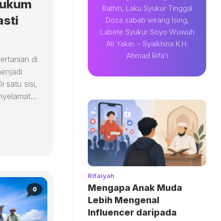
Hukum
Bathin, Laku Syukur Tinggal
asti
Dosa sabab wirang Ising,
Labete Syukur Soyo Wuwuh
Ati Yakin. - Syaikhina K.H.
Ahmad Rifa'i
rtanian di
menjadi
 satu sisi,
yelamat...
Rifaiyah
Mengapa Anak Muda
0
Lebih Mengenal
Influencer daripada