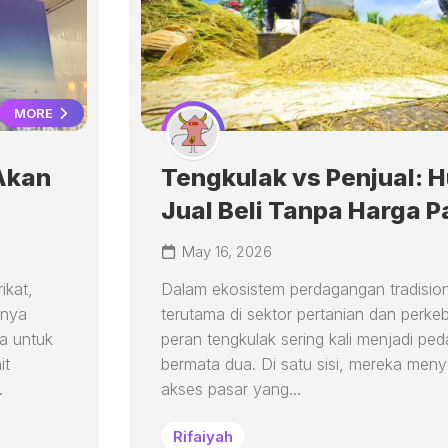
MORE
Akan
Tengkulak vs Penjual: 
Jual Beli Tanpa Harga P
May 16, 2026
ikat,
Dalam ekosistem perdagangan tradision
anya
terutama di sektor pertanian dan perke
na untuk
peran tengkulak sering kali menjadi pe
it
bermata dua. Di satu sisi, mereka men
.
akses pasar yang...
Rifaiyah