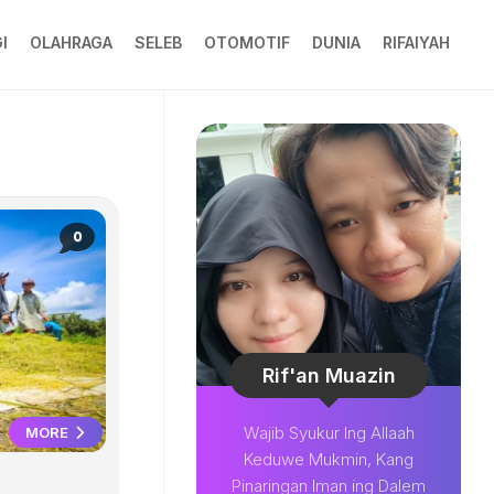
I
OLAHRAGA
SELEB
OTOMOTIF
DUNIA
RIFAIYAH
0
Rif'an Muazin
Wajib Syukur Ing Allaah
MORE
Keduwe Mukmin, Kang
Pinaringan Iman ing Dalem