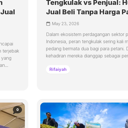
n
Tengkulak vs Penjual: 
 Jual
Jual Beli Tanpa Harga P
May 23, 2026
Dalam ekosistem perdagangan sektor pe
Indonesia, peran tengkulak sering kali 
ncapai
pedang bermata dua bagi para petani. Di
n terjebak
kehadiran mereka dianggap sebagai pen
, yang
n...
Rifaiyah
0