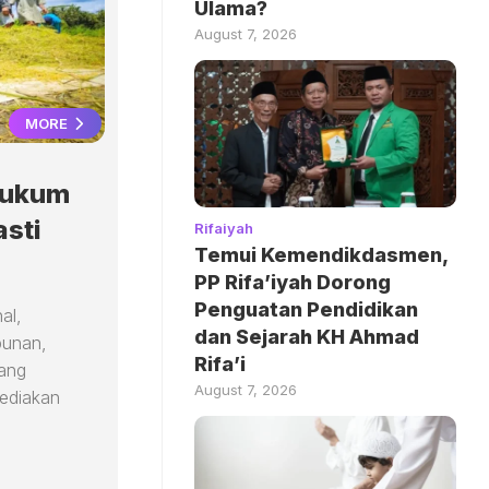
Ulama?
August 7, 2026
MORE
Hukum
asti
Rifaiyah
Temui Kemendikdasmen,
PP Rifa’iyah Dorong
Penguatan Pendidikan
al,
dan Sejarah KH Ahmad
bunan,
Rifa’i
dang
August 7, 2026
yediakan