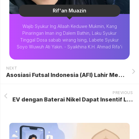
Rif'an Muazin
Wajib Syukur Ing Allaah Keduwe Mukmin, Kang
Pinaringan Iman ing Dalem Bathin, Laku Syukur
Tinggal Dosa sabab wirang Ising, Labete Syukur
Soyo Wuwuh Ati Yakin. - Syaikhina K.H. Ahmad Rifa'i
NEXT
Asosiasi Futsal Indonesia (AFI) Lahir Menggantikan FFI, Momentum Penyelarasan Strategis dengan PSSI dan Penguatan Ekosistem Sepak Bola Nasional
PREVIOUS
EV dengan Baterai Nikel Dapat Insentif Lebih, BYD: Nikel atau LFP Tujuannya Sama