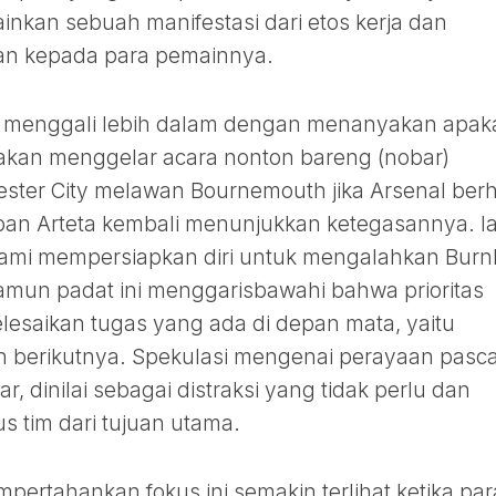
nkan sebuah manifestasi dari etos kerja dan
kan kepada para pemainnya.
 menggali lebih dalam dengan menanyakan apak
akan menggelar acara nonton bareng (nobar)
ster City melawan Bournemouth jika Arsenal berh
an Arteta kembali menunjukkan ketegasannya. I
ami mempersiapkan diri untuk mengalahkan Burnl
namun padat ini menggarisbawahi bahwa prioritas
lesaikan tugas yang ada di depan mata, yaitu
berikutnya. Spekulasi mengenai perayaan pasc
, dinilai sebagai distraksi yang tidak perlu dan
s tim dari tujuan utama.
ertahankan fokus ini semakin terlihat ketika par