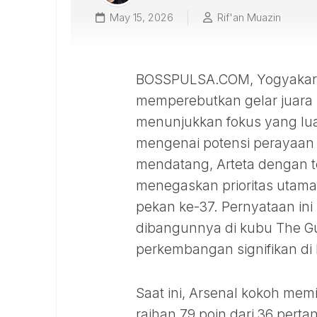
May 15, 2026
Rif'an Muazin
BOSSPULSA.COM, Yogyakarta 
memperebutkan gelar juara Li
menunjukkan fokus yang lua
mengenai potensi perayaan ge
mendatang, Arteta dengan 
menegaskan prioritas utama
pekan ke-37. Pernyataan in
dibangunnya di kubu The G
perkembangan signifikan d
Saat ini, Arsenal kokoh me
raihan 79 poin dari 36 pert