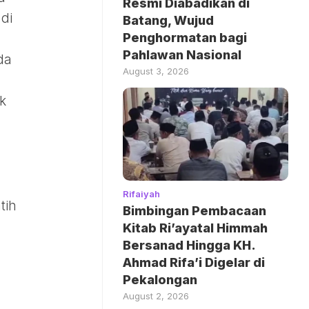
Resmi Diabadikan di
di
Batang, Wujud
Penghormatan bagi
Pahlawan Nasional
da
August 3, 2026
k
Rifaiyah
tih
Bimbingan Pembacaan
Kitab Ri’ayatal Himmah
Bersanad Hingga KH.
Ahmad Rifa’i Digelar di
Pekalongan
August 2, 2026