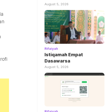
August 5, 2026
da
an
n
Rifaiyah
Istiqamah Empat
rofi
Dasawarsa
August 5, 2026
Rifaiyah