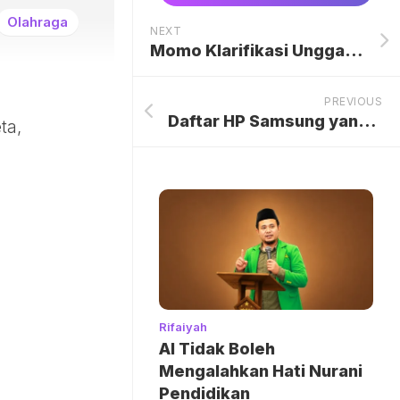
Olahraga
NEXT
Momo Klarifikasi Unggahan Luka Lama di Instagram: Bukan untuk Geisha, Ternyata Cerita Rekaman Lagu Ikonik
PREVIOUS
Daftar HP Samsung yang Dukung AirDrop untuk Transfer Foto ke iPhone
ta,
Rifaiyah
AI Tidak Boleh
Mengalahkan Hati Nurani
Pendidikan