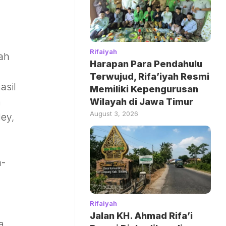
Rifaiyah
ah
Harapan Para Pendahulu
Terwujud, Rifa’iyah Resmi
asil
Memiliki Kepengurusan
Wilayah di Jawa Timur
a
August 3, 2026
ey,
a-
Rifaiyah
Jalan KH. Ahmad Rifa’i
a