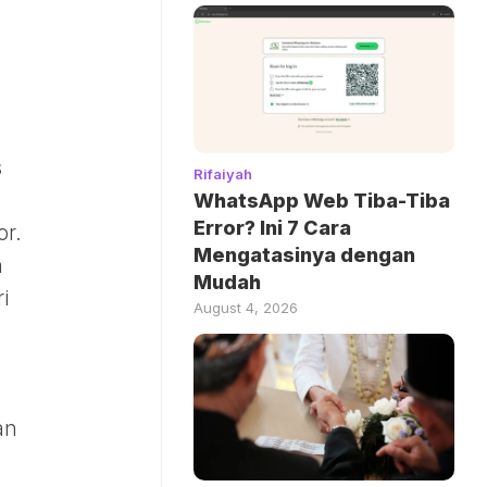
.
s
Rifaiyah
WhatsApp Web Tiba-Tiba
Error? Ini 7 Cara
or.
Mengatasinya dengan
n
Mudah
ri
August 4, 2026
an
u