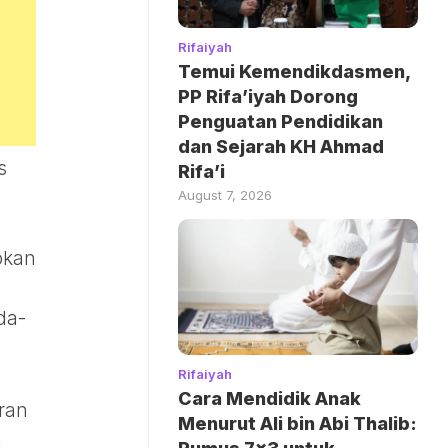
Rifaiyah
Temui Kemendikdasmen,
PP Rifa’iyah Dorong
Penguatan Pendidikan
dan Sejarah KH Ahmad
s
Rifa’i
August 7, 2026
bkan
da-
Rifaiyah
Cara Mendidik Anak
ran
Menurut Ali bin Abi Thalib:
a