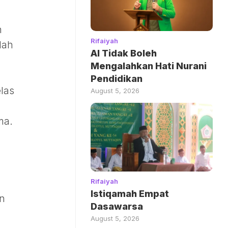
n
Rifaiyah
dah
AI Tidak Boleh
Mengalahkan Hati Nurani
Pendidikan
elas
August 5, 2026
ma.
Rifaiyah
Istiqamah Empat
an
Dasawarsa
August 5, 2026