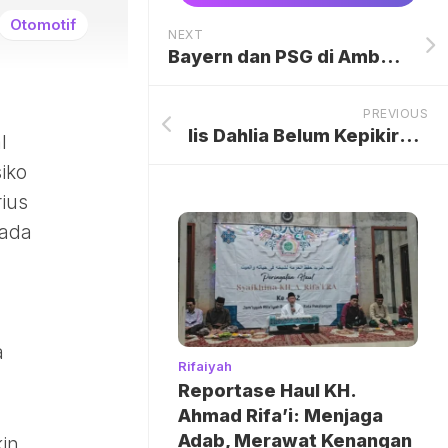
Otomotif
NEXT
Bayern dan PSG di Ambang Pecahkan Rekor Gol Barcelona di Liga Champions
PREVIOUS
Iis Dahlia Belum Kepikiran Nikahkan Anak, Fokus pada Pendewasaan Buah Hati
l
siko
ius
pada
a
Rifaiyah
Reportase Haul KH.
Ahmad Rifa’i: Menjaga
Adab, Merawat Kenangan
in