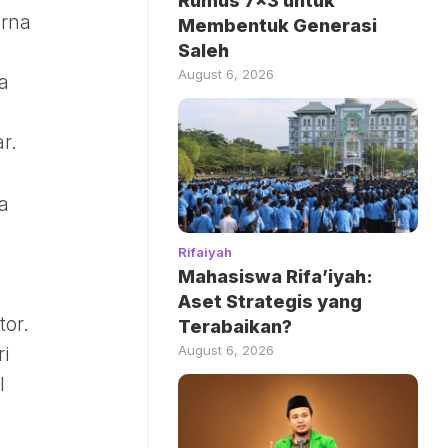
Rumus 7×3 untuk
arna
Membentuk Generasi
Saleh
August 6, 2026
a
r.
a
Rifaiyah
Mahasiswa Rifa’iyah:
Aset Strategis yang
tor.
Terabaikan?
August 6, 2026
i
l