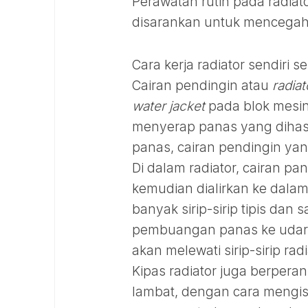
Perawatan rutin pada radiat
disarankan untuk mencegah m
Cara kerja radiator sendiri
Cairan pendingin atau
radiat
water jacket
pada blok mesin
menyerap panas yang dihas
panas, cairan pendingin yan
Di dalam radiator, cairan p
kemudian dialirkan ke dala
banyak sirip-sirip tipis da
pembuangan panas ke udara l
akan melewati sirip-sirip r
Kipas radiator juga berperan
lambat, dengan cara mengis