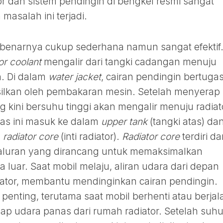
or dan sistem pendingin di bengkel resmi sangat
asalah ini terjadi.
 sebenarnya cukup sederhana namun sangat efektif
or coolant
mengalir dari tangki cadangan menuju
. Di dalam
water jacket
, cairan pendingin bertuga
ilkan oleh pembakaran mesin. Setelah menyerap
g kini bersuhu tinggi akan mengalir menuju radiat
anas ini masuk ke dalam
upper tank
(tangki atas) da
m
radiator core
(inti radiator).
Radiator core
terdiri da
n saluran yang dirancang untuk memaksimalkan
uar. Saat mobil melaju, aliran udara dari depan
adiator, membantu mendinginkan cairan pendingin.
 penting, terutama saat mobil berhenti atau berjal
ap udara panas dari rumah radiator. Setelah suh