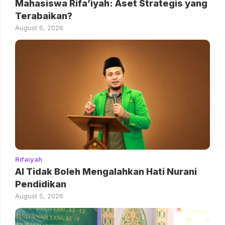
Mahasiswa Rifa’iyah: Aset Strategis yang
Terabaikan?
August 6, 2026
Rifaiyah
AI Tidak Boleh Mengalahkan Hati Nurani
Pendidikan
August 5, 2026