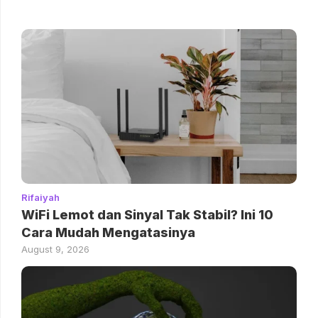
Rifaiyah
WiFi Lemot dan Sinyal Tak Stabil? Ini 10
Cara Mudah Mengatasinya
August 9, 2026