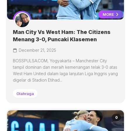
MORE
Man City Vs West Ham: The Citizens
Menang 3-0, Puncaki Klasemen
December 21, 2025
BOSSPULSA.COM, Yogyakarta – Manchester City
tampil dominan dan meraih kemenangan telak 3-0 atas
West Ham United dalam laga lanjutan Liga Inggris yang
digelar di Stadion Etihad...
Olahraga
0