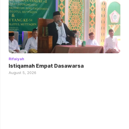
Rifaiyah
Istiqamah Empat Dasawarsa
August 5, 2026