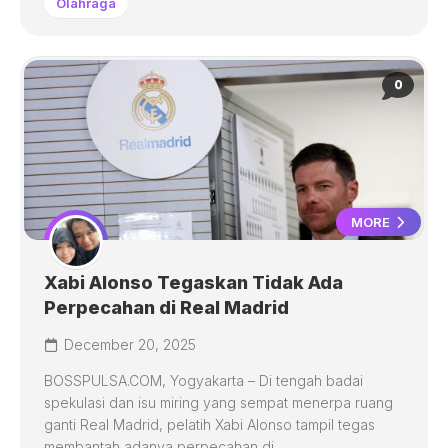
Olahraga
0
MORE
Xabi Alonso Tegaskan Tidak Ada
Perpecahan di Real Madrid
December 20, 2025
BOSSPULSA.COM, Yogyakarta – Di tengah badai
spekulasi dan isu miring yang sempat menerpa ruang
ganti Real Madrid, pelatih Xabi Alonso tampil tegas
membantah adanya perpecahan di...