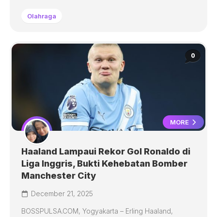
Olahraga
0
MORE
Haaland Lampaui Rekor Gol Ronaldo di
Liga Inggris, Bukti Kehebatan Bomber
Manchester City
December 21, 2025
BOSSPULSA.COM, Yogyakarta – Erling Haaland,