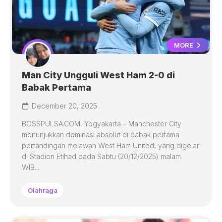
MORE
Man City Ungguli West Ham 2-0 di
Babak Pertama
December 20, 2025
BOSSPULSA.COM, Yogyakarta – Manchester City
menunjukkan dominasi absolut di babak pertama
pertandingan melawan West Ham United, yang digelar
di Stadion Etihad pada Sabtu (20/12/2025) malam
WIB....
Olahraga