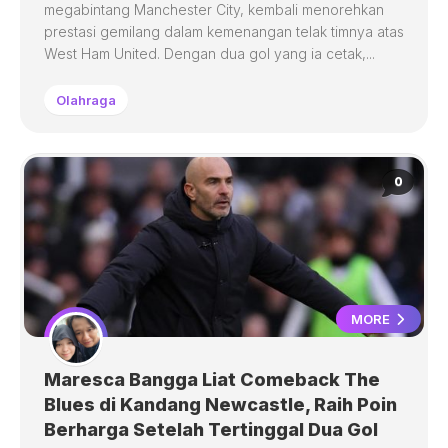
megabintang Manchester City, kembali menorehkan
prestasi gemilang dalam kemenangan telak timnya atas
West Ham United. Dengan dua gol yang ia cetak,...
Olahraga
0
MORE
Maresca Bangga Liat Comeback The
Blues di Kandang Newcastle, Raih Poin
Berharga Setelah Tertinggal Dua Gol