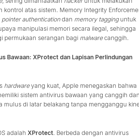
e
, sering dimanfaatkan
hacker
untuk melakukan
 kontrol atas sistem. Memory Integrity Enforceme
i
pointer authentication
dan
memory tagging
untuk
aya manipulasi memori secara ilegal, sehingga
ngi permukaan serangan bagi
malware
canggih.
us Bawaan: XProtect dan Lapisan Perlindungan
is
hardware
yang kuat, Apple menegaskan bahwa
iliki sistem antivirus bawaan yang canggih da
ra mulus di latar belakang tanpa mengganggu kine
cOS adalah
XProtect
. Berbeda dengan antivirus