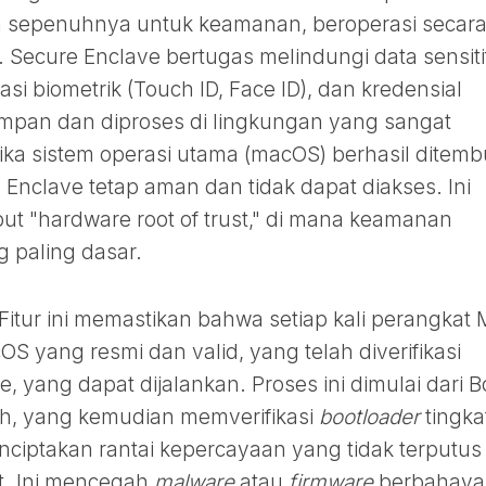
kan sepenuhnya untuk keamanan, beroperasi secar
Secure Enclave bertugas melindungi data sensiti
masi biometrik (Touch ID, Face ID), dan kredensial
isimpan dan diproses di lingkungan yang sangat
 jika sistem operasi utama (macOS) berhasil ditem
e Enclave tetap aman dan tidak dapat diakses. Ini
t "hardware root of trust," di mana keamanan
ng paling dasar.
 Fitur ini memastikan bahwa setiap kali perangkat
S yang resmi dan valid, yang telah diverifikasi
e, yang dapat dijalankan. Proses ini dimulai dari B
h, yang kemudian memverifikasi
bootloader
tingka
ciptakan rantai kepercayaan yang tidak terputus
t. Ini mencegah
malware
atau
firmware
berbahaya