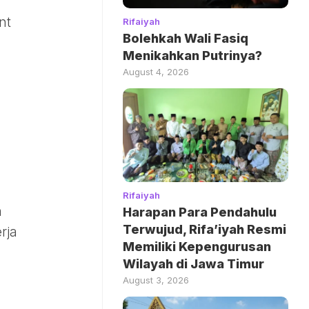
nt
Rifaiyah
Bolehkah Wali Fasiq
Menikahkan Putrinya?
August 4, 2026
Rifaiyah
n
Harapan Para Pendahulu
Terwujud, Rifa’iyah Resmi
rja
Memiliki Kepengurusan
Wilayah di Jawa Timur
August 3, 2026