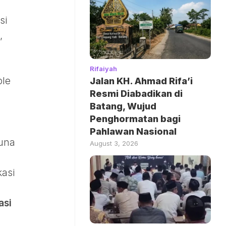
si
,
Rifaiyah
ple
Jalan KH. Ahmad Rifa’i
Resmi Diabadikan di
Batang, Wujud
Penghormatan bagi
Pahlawan Nasional
guna
August 3, 2026
kasi
g
asi