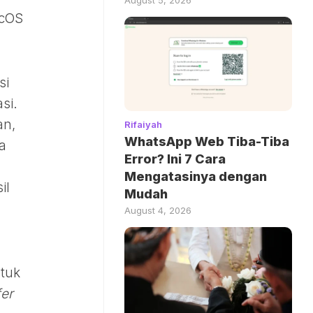
acOS
si
si.
an,
Rifaiyah
WhatsApp Web Tiba-Tiba
a
Error? Ini 7 Cara
Mengatasinya dengan
il
Mudah
August 4, 2026
ntuk
fer