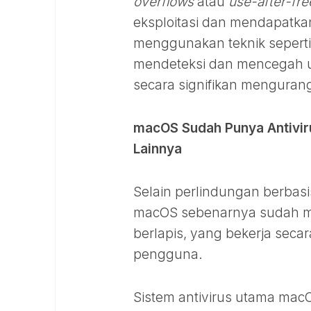
overflows
atau
use-after-fre
eksploitasi dan mendapatkan
menggunakan teknik sepert
mendeteksi dan mencegah up
secara signifikan mengura
macOS Sudah Punya Antivir
Lainnya
Selain perlindungan berbas
macOS sebenarnya sudah mem
berlapis, yang bekerja seca
pengguna.
Sistem antivirus utama ma