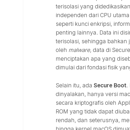
terisolasi yang didedikasi
independen dari CPU utama. 
seperti kunci enkripsi, infor
penting lainnya. Data ini d
terisolasi, sehingga bahkan
oleh
malware
, data di Secur
menciptakan apa yang disebu
dimulai dari fondasi fisik ya
Selain itu, ada
Secure Boot
.
dinyalakan, hanya versi macO
secara kriptografis oleh Appl
ROM yang tidak dapat diuba
rendah, dan seterusnya, men
hingga kernel macOS dimua