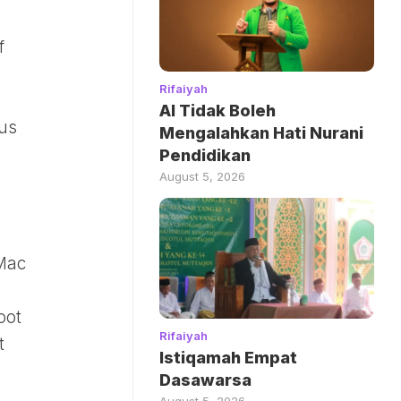
a
f
Rifaiyah
AI Tidak Boleh
bus
Mengalahkan Hati Nurani
Pendidikan
August 5, 2026
 Mac
oot
Rifaiyah
t
Istiqamah Empat
Dasawarsa
August 5, 2026