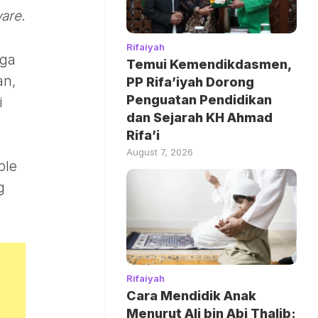
ware
.
Rifaiyah
uga
Temui Kemendikdasmen,
an,
PP Rifa’iyah Dorong
Penguatan Pendidikan
i
dan Sejarah KH Ahmad
Rifa’i
August 7, 2026
ple
g
Rifaiyah
Cara Mendidik Anak
Menurut Ali bin Abi Thalib: