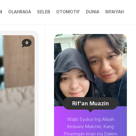
I
OLAHRAGA
SELEB
OTOMOTIF
DUNIA
RIFAIYAH
0
Rif'an Muazin
Wajib Syukur Ing Allaah
Keduwe Mukmin, Kang
Pinaringan Iman ing Dalem