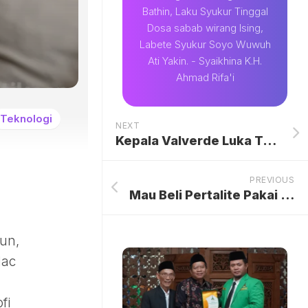
Bathin, Laku Syukur Tinggal
Dosa sabab wirang Ising,
Labete Syukur Soyo Wuwuh
Ati Yakin. - Syaikhina K.H.
Ahmad Rifa'i
Teknologi
NEXT
Kepala Valverde Luka Terbentur Meja, Bantah Dipukul Tchouameni dan Klarifikasi Insiden di Latihan Real Madrid
PREVIOUS
Mau Beli Pertalite Pakai QR Code tapi Tertulis Kuota Habis, Harus Gimana?
un,
Mac
fi