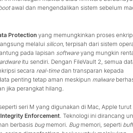
boot
awal dan mengendalikan sistem sebelum m
ata Protection
yang memungkinkan proses enkrip
n langsung melalui
silicon
, terpisah dari sistem opera
ergantung pada lapisan
software
yang mungkin rent
ardware
itu sendiri. Dengan FileVault 2, semua dat
kripsi secara
real-time
dan transparan kepada
data penting tetap aman meskipun
malware
berhas
 jika perangkat hilang.
seperti seri M yang digunakan di Mac, Apple turut
Integrity Enforcement
. Teknologi ini dirancang u
nan berbasis
bug
memori.
Bug
memori, seperti
buf