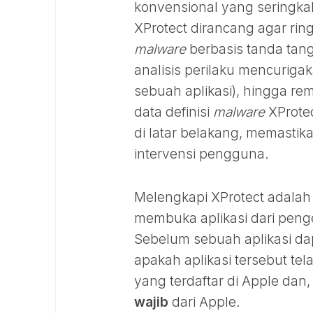
konvensional yang seringka
XProtect dirancang agar rin
malware
berbasis tanda tan
analisis perilaku mencurigaka
sebuah aplikasi), hingga re
data definisi
malware
XProtec
di latar belakang, memastik
intervensi pengguna.
Melengkapi XProtect adala
membuka aplikasi dari penge
Sebelum sebuah aplikasi dap
apakah aplikasi tersebut te
yang terdaftar di Apple dan,
wajib
dari Apple.