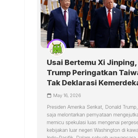
Usai Bertemu Xi Jinping,
Trump Peringatkan Taiw
Tak Deklarasi Kemerdek
May 16, 2026
Presiden Amerika Serikat, Donald Trump,
saja melontarkan pernyataan mengejutk
memicu spekulasi luas mengenai perges
kebijakan luar negeri Washington di kaw
Indo-Pasifik. Dalam sebuah wawancara..