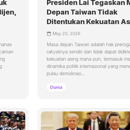
uk
Presiden Lai Tegaskan
ijen,
Depan Taiwan Tidak
Ditentukan Kekuatan As
May 20, 2026
emanas
Masa depan Taiwan adalah hak preroga
kecaman
rakyatnya sendiri dan tidak dapat didikt
ang
kekuatan asing mana pun, termasuk mel
g
dinamika politik internasional yang me
pulau demokrasi...
Dunia
0