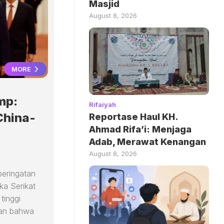
Masjid
August 8, 2026
MORE
mp:
Rifaiyah
China-
Reportase Haul KH.
Ahmad Rifa’i: Menjaga
Adab, Merawat Kenangan
August 8, 2026
peringatan
ka Serikat
tinggi
kan bahwa