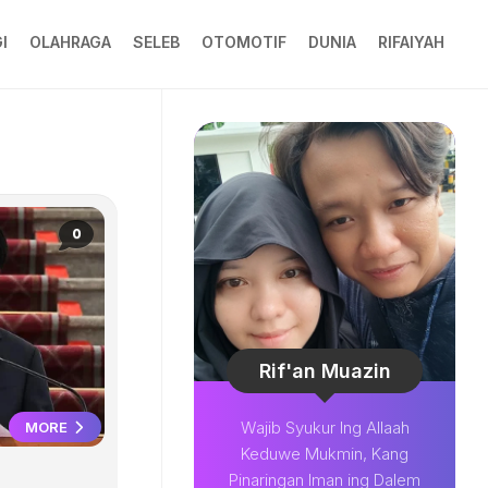
I
OLAHRAGA
SELEB
OTOMOTIF
DUNIA
RIFAIYAH
0
Rif'an Muazin
Wajib Syukur Ing Allaah
MORE
Keduwe Mukmin, Kang
Pinaringan Iman ing Dalem