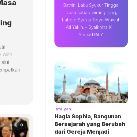
 Masa
Bathin, Laku Syukur Tinggal
Dosa sabab wirang Ising,
Labete Syukur Soyo Wuwuh
ing
Ati Yakin. - Syaikhina K.H.
Ahmad Rifa'i
tif
e oleh
alui
nempatkan
Rifaiyah
Hagia Sophia, Bangunan
Bersejarah yang Berubah
0
dari Gereja Menjadi