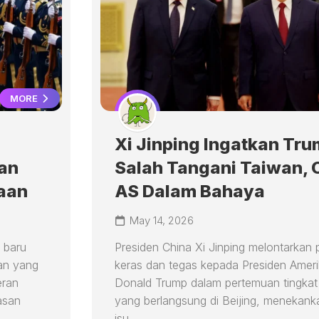
MORE
Xi Jinping Ingatkan Tru
an
Salah Tangani Taiwan, 
aan
AS Dalam Bahaya
May 14, 2026
 baru
Presiden China Xi Jinping melontarkan 
an yang
keras dan tegas kepada Presiden Ameri
eran
Donald Trump dalam pertemuan tingkat 
asan
yang berlangsung di Beijing, menekan
.
isu...