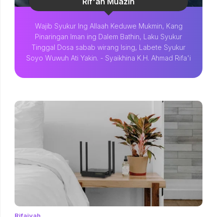
Rif'an Muazin
Wajib Syukur Ing Allaah Keduwe Mukmin, Kang
Pinaringan Iman ing Dalem Bathin, Laku Syukur
Tinggal Dosa sabab wirang Ising, Labete Syukur
Soyo Wuwuh Ati Yakin. - Syaikhina K.H. Ahmad Rifa'i
Rifaiyah