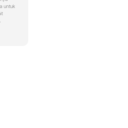
na untuk
it
.