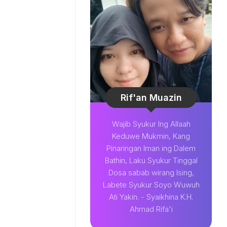
Rif'an Muazin
Wajib Syukur Ing Allaah
Keduwe Mukmin, Kang
Pinaringan Iman ing Dalem
Bathin, Laku Syukur Tinggal
Dosa sabab wirang Ising,
Labete Syukur Soyo Wuwuh
Ati Yakin. - Syaikhina K.H.
Ahmad Rifa'i