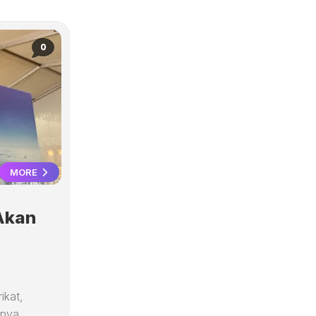
0
MORE
Akan
ikat,
anya